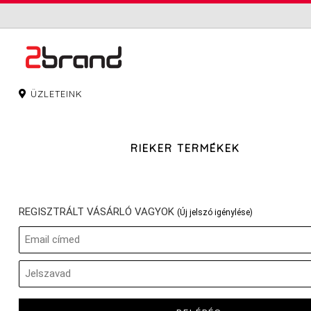
ÜZLETEINK
RIEKER TERMÉKEK
REGISZTRÁLT VÁSÁRLÓ VAGYOK
(Új jelszó igénylése)
Elfogadom az
adatvédelmi
nyilatkozatot.
Hozzájárulok ahhoz,
hogy a Monobrand Kft.
hírlevelet, ajánlatokat
küldjön nekem az