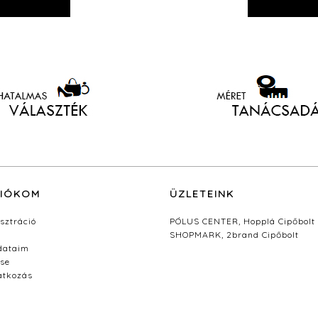
FIÓKOM
ÜZLETEINK
sztráció
PÓLUS CENTER, Hopplá Cipőbolt
SHOPMARK, 2brand Cipőbolt
dataim
se
ratkozás