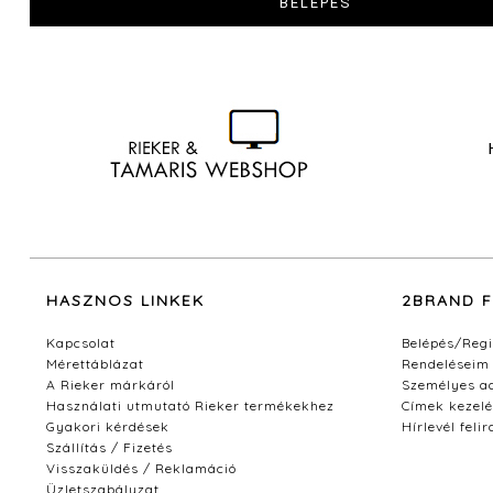
adatvédelmi
nyilatkozatban
foglaltaknak
megfelelően. *
HASZNOS LINKEK
2BRAND 
Kapcsolat
Belépés/Regi
Mérettáblázat
Rendeléseim
A Rieker márkáról
Személyes a
Használati utmutató Rieker termékekhez
Címek kezelé
Gyakori kérdések
Hírlevél feli
Szállítás / Fizetés
Visszaküldés / Reklamáció
Üzletszabályzat