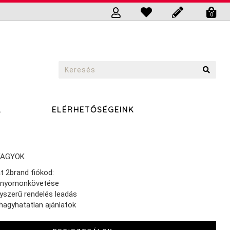
0
L
ELÉRHETŐSÉGEINK
VAGYOK
t 2brand fiókod:
 nyomonkövetése
yszerű rendelés leadás
hagyhatatlan ajánlatok